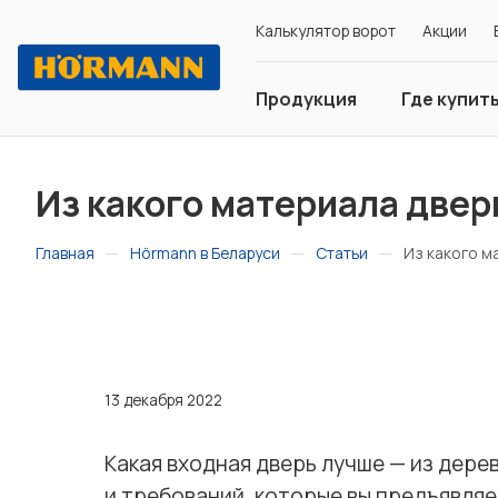
Калькулятор ворот
Акции
Продукция
Где купит
Из какого материала двер
—
—
—
Главная
Hörmann в Беларуси
Статьи
Из какого м
13 декабря 2022
Какая входная дверь лучше — из дере
и требований, которые вы предъявляе