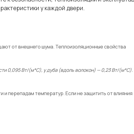
рактеристики у каждой двери.
щают от внешнего шума. Теплоизоляционные свойства
 0,095 Вт/(м*С), у дуба (вдоль волокон) — 0,23 Вт/(м*С).
и и перепадам температур. Если не защитить от влияния