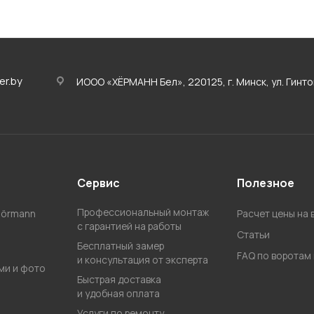
er.by
ИООО «ХЁРМАНН Бел», 220125, г. Минск, ул. Гинтовт
Сервис
Полезное
Профессиональный монтаж
Hörmann
Расчет цены на 
с гарантией на работы
Статьи
Бесплатный замер
FAQ по воротам 
и консультация от эксперта
ми и фото
Быстрая доставка
и удобная оплата
Услуги по ремонту,