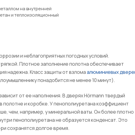
еталлом на внутренней
ретан и теплоизоляционный
оррозии и неблагоприятных погодных условий.
 тряпкой. Плотное заполнение полотна обеспечивает
ция надежна. Класс защиты от взлома
алюминиевых двере
 злоумышленнику понадобится не менее 10 минут).
зависит от ее наполнения. В дверях Hörmann твердый
в полотне и коробке. У пенополиуретана коэффициент
е, чем, например, у минеральной ваты. Он более плотно
Внутри пенополиуретана не образуется конденсат. Это
ери сохранятся долгое время.