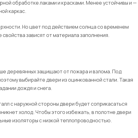
рной обработке лаками и красками. Менее устойчивы и —
ой каркас.
рхности. Но цвет под действием солнца со временем
 свойства зависят от материала заполнения.
ше деревянных защищают от пожара и взлома. Под
поэтому выбирайте двери из оцинкованной стали. Такая
адании дождя и снега.
талл с наружной стороны двери будет соприкасаться
оникнет холод. Чтобы этого избежать, в полотне двери
льные изоляторы с низкой теплопроводностью.