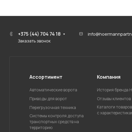
+375 (44) 704 74 18
info@hoermannpartn
Заказать звонок
Ассортимент
Компания
Автоматические ворота
История бренда 
Приводы для ворот
Отзывы клиентов
Каталоги товаров
Перегрузочная техника
с характеристика
Системы контроля доступа
транспортных средств на
территорию