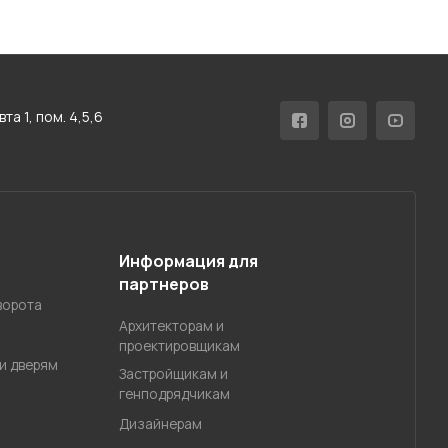
а 1, пом. 4,5,6
Информация для
партнеров
ворота
Архитекторам и
проектировщикам
и дверям
Застройщикам и
генподрядчикам
Дизайнерам