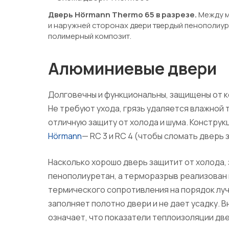
Дверь Hörmann Thermo 65 в разрезе.
Между м
и наружней сторонах двери твердый пенополиу
полимерный композит.
Алюминиевые двери
Долговечны и функциональны, защищены от к
Не требуют ухода, грязь удаляется влажной
отличную защиту от холода и шума. Конструк
Hörmann
— RC 3 и RC 4 (чтобы сломать дверь
Насколько хорошо дверь защитит от холода, 
пенополиуретан, а терморазрыв реализован 
термического сопротивления на порядок лучш
заполняет полотно двери и не дает усадку. 
означает, что показатели теплоизоляции дв